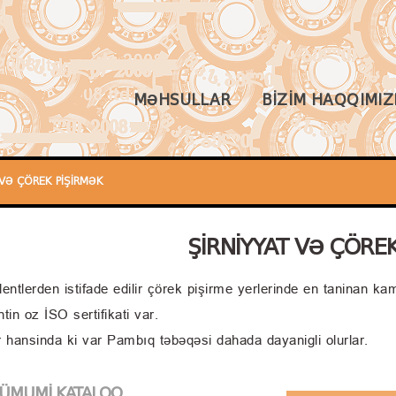
MƏHSULLAR
BIZIM HAQQIMI
 VƏ ÇÖREK PIŞIRMƏK
ŞIRNIYYAT VƏ ÇÖRE
lentlerden istifade edilir çörek pişirme yerlerinde en taninan ka
ntin oz İSO sertifikati var.
r hansinda ki var Pambıq təbəqəsi dahada dayanigli olurlar.
I
ÜMUMI KATALOQ