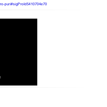
itro-puri#sigProId5410704e70