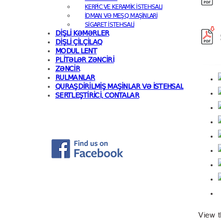
KERPIC VE KERAMIK ISTEHSALI
İDMAN VƏ MEŞQ MAŞINLARI
SIGARET ISTEHSALI
DIŞLI KƏMƏRLER
DIŞLI ÇILÇILAQ
MODUL LENT
PLITƏLƏR ZƏNCIRI
ZƏNCIR
RULMANLAR
QURAŞDIRILMIŞ MAŞINLAR VƏ İSTEHSAL XƏTLƏRI
SERTLEŞTIRICI, CONTALAR
View t