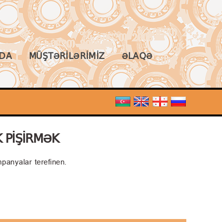
ZDA
MÜŞTƏRILƏRIMIZ
ƏLAQƏ
K PIŞIRMƏK
mpanyalar terefinen.