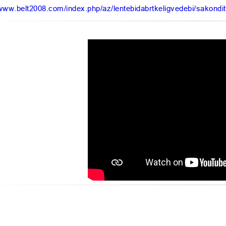
/www.belt2008.com/index.php/az/lentebidabrtkeligvedebi/sakond