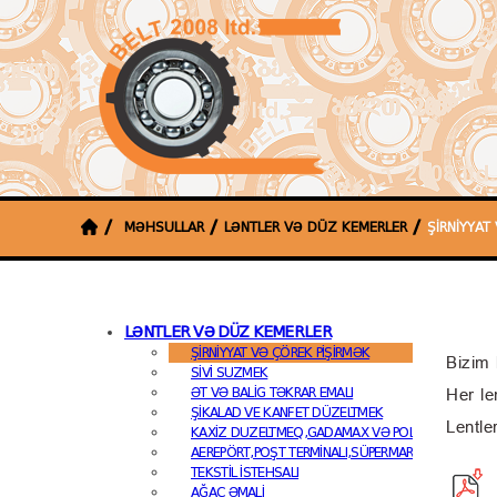
MƏHSULLAR
LƏNTLER VƏ DÜZ KEMERLER
ŞIRNIYYAT
LƏNTLER VƏ DÜZ KEMERLER
ŞIRNIYYAT VƏ ÇÖREK PIŞIRMƏK
Bizim 
SIVI SUZMEK
ƏT VƏ BALIG TƏKRAR EMALI
Her le
ŞIKALAD VE KANFET DÜZELTMEK
Lentle
KAXIZ DUZELTMEQ,GADAMAX VƏ POLIGRAFIYA
AEREPÖRT,POŞT TERMINALI,SÜPERMARKET APARATAR
TEKSTIL ISTEHSALI
AĞAC ƏMALI